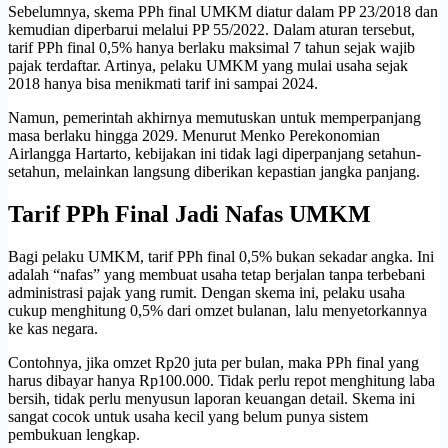
Sebelumnya, skema PPh final UMKM diatur dalam PP 23/2018 dan
kemudian diperbarui melalui PP 55/2022. Dalam aturan tersebut,
tarif PPh final 0,5% hanya berlaku maksimal 7 tahun sejak wajib
pajak terdaftar. Artinya, pelaku UMKM yang mulai usaha sejak
2018 hanya bisa menikmati tarif ini sampai 2024.
Namun, pemerintah akhirnya memutuskan untuk memperpanjang
masa berlaku hingga 2029. Menurut Menko Perekonomian
Airlangga Hartarto, kebijakan ini tidak lagi diperpanjang setahun-
setahun, melainkan langsung diberikan kepastian jangka panjang.
Tarif PPh Final Jadi Nafas UMKM
Bagi pelaku UMKM, tarif PPh final 0,5% bukan sekadar angka. Ini
adalah “nafas” yang membuat usaha tetap berjalan tanpa terbebani
administrasi pajak yang rumit. Dengan skema ini, pelaku usaha
cukup menghitung 0,5% dari omzet bulanan, lalu menyetorkannya
ke kas negara.
Contohnya, jika omzet Rp20 juta per bulan, maka PPh final yang
harus dibayar hanya Rp100.000. Tidak perlu repot menghitung laba
bersih, tidak perlu menyusun laporan keuangan detail. Skema ini
sangat cocok untuk usaha kecil yang belum punya sistem
pembukuan lengkap.