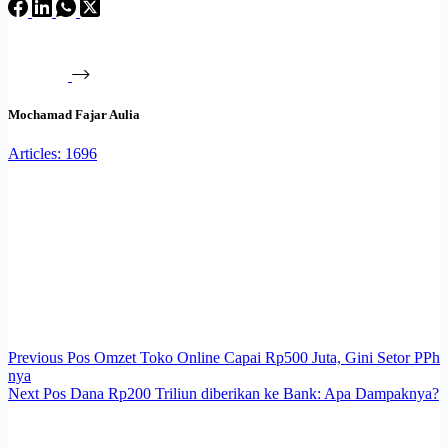
Mochamad Fajar Aulia
Articles: 1696
Previous
Pos
Omzet Toko Online Capai Rp500 Juta, Gini Setor PPh
nya
Next
Pos
Dana Rp200 Triliun diberikan ke Bank: Apa Dampaknya?