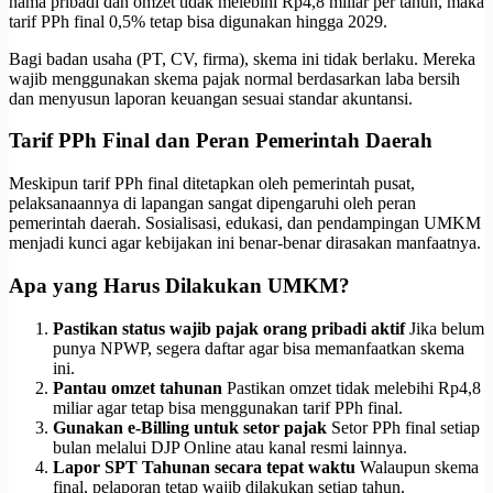
nama pribadi dan omzet tidak melebihi Rp4,8 miliar per tahun, maka
tarif PPh final 0,5% tetap bisa digunakan hingga 2029.
Bagi badan usaha (PT, CV, firma), skema ini tidak berlaku. Mereka
wajib menggunakan skema pajak normal berdasarkan laba bersih
dan menyusun laporan keuangan sesuai standar akuntansi.
Tarif PPh Final dan Peran Pemerintah Daerah
Meskipun tarif PPh final ditetapkan oleh pemerintah pusat,
pelaksanaannya di lapangan sangat dipengaruhi oleh peran
pemerintah daerah. Sosialisasi, edukasi, dan pendampingan UMKM
menjadi kunci agar kebijakan ini benar-benar dirasakan manfaatnya.
Apa yang Harus Dilakukan UMKM?
Pastikan status wajib pajak orang pribadi aktif
Jika belum
punya NPWP, segera daftar agar bisa memanfaatkan skema
ini.
Pantau omzet tahunan
Pastikan omzet tidak melebihi Rp4,8
miliar agar tetap bisa menggunakan tarif PPh final.
Gunakan e-Billing untuk setor pajak
Setor PPh final setiap
bulan melalui DJP Online atau kanal resmi lainnya.
Lapor SPT Tahunan secara tepat waktu
Walaupun skema
final, pelaporan tetap wajib dilakukan setiap tahun.