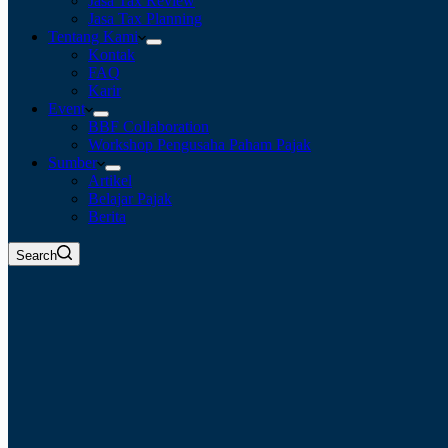
Jasa Tax Review
Jasa Tax Planning
Tentang Kami
Kontak
FAQ
Karir
Event
BBF Collaboration
Workshop Pengusaha Paham Pajak
Sumber
Artikel
Belajar Pajak
Berita
Search