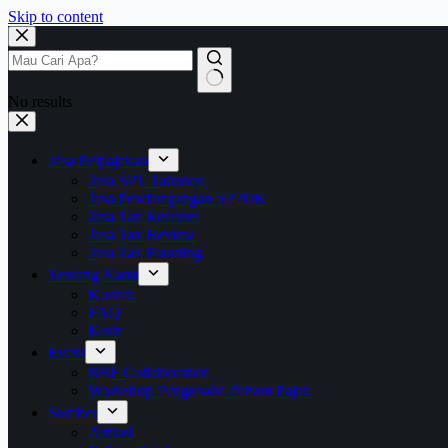
Skip to content
No results
Jasa Perpajakan
Jasa SPT Tahunan
Jasa Pendampingan SP2DK
Jasa Tax Retainer
Jasa Tax Review
Jasa Tax Planning
Tentang Kami
Kontak
FAQ
Karir
Event
BBF Collaboration
Workshop Pengusaha Paham Pajak
Sumber
Artikel