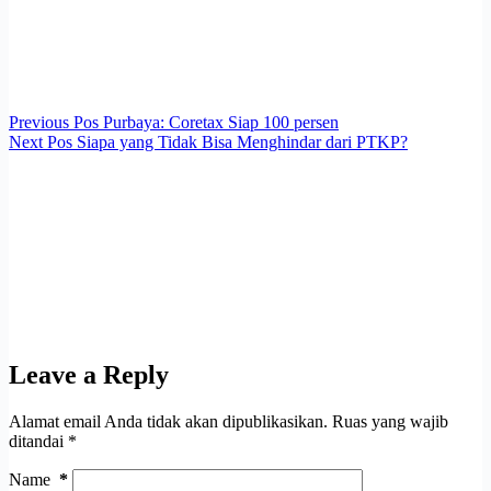
Previous
Pos
Purbaya: Coretax Siap 100 persen
Next
Pos
Siapa yang Tidak Bisa Menghindar dari PTKP?
Leave a Reply
Alamat email Anda tidak akan dipublikasikan.
Ruas yang wajib
ditandai
*
Name
*