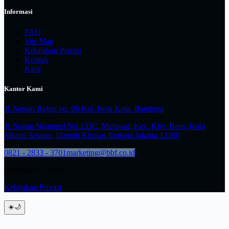
Informasi
FAQ
Site Map
Kebijakan Privasi
Kontak
Karir
Kantor Kami
Jl. Sersan Bajuri no. 98 Kel. Isola Kota. Bandung
Jl. Sunan Ngampel No.133C, Melawai, Kec. Kby. Baru, Kota
Jakarta Selatan, Daerah Khusus Ibukota Jakarta 12160
0821 - 2833 - 3701
marketing@bbf.co.id
Copyright © 2026
Kebijakan Privasi
☀️
🌙