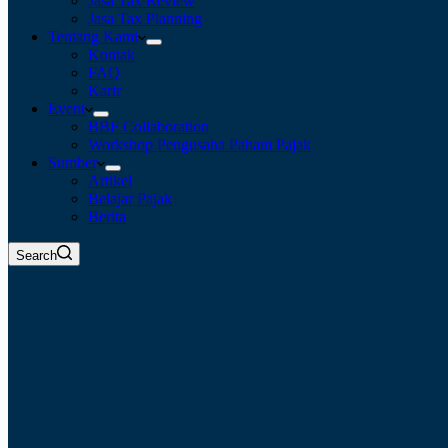
Jasa Tax Review
Jasa Tax Planning
Tentang Kami
Kontak
FAQ
Karir
Event
BBF Collaboration
Workshop Pengusaha Paham Pajak
Sumber
Artikel
Belajar Pajak
Berita
Search