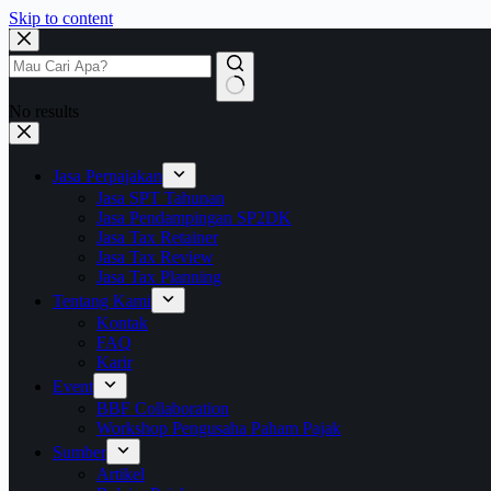
Skip to content
No results
Jasa Perpajakan
Jasa SPT Tahunan
Jasa Pendampingan SP2DK
Jasa Tax Retainer
Jasa Tax Review
Jasa Tax Planning
Tentang Kami
Kontak
FAQ
Karir
Event
BBF Collaboration
Workshop Pengusaha Paham Pajak
Sumber
Artikel