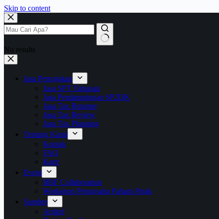
Skip to content
No results
Jasa Perpajakan
Jasa SPT Tahunan
Jasa Pendampingan SP2DK
Jasa Tax Retainer
Jasa Tax Review
Jasa Tax Planning
Tentang Kami
Kontak
FAQ
Karir
Event
BBF Collaboration
Workshop Pengusaha Paham Pajak
Sumber
Artikel