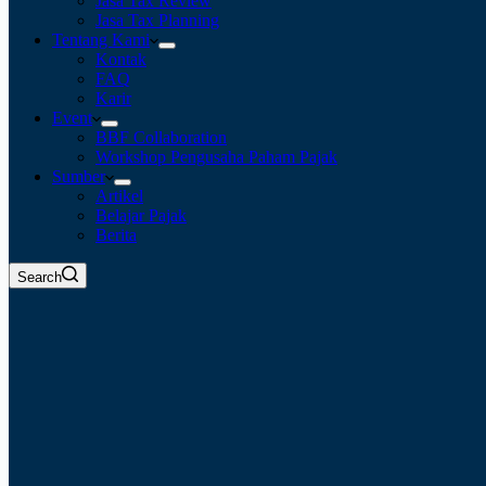
Jasa Tax Review
Jasa Tax Planning
Tentang Kami
Kontak
FAQ
Karir
Event
BBF Collaboration
Workshop Pengusaha Paham Pajak
Sumber
Artikel
Belajar Pajak
Berita
Search