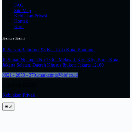
FAQ
Site Map
Kebijakan Privasi
Kontak
Karir
Kantor Kami
Jl. Sersan Bajuri no. 98 Kel. Isola Kota. Bandung
Jl. Sunan Ngampel No.133C, Melawai, Kec. Kby. Baru, Kota
Jakarta Selatan, Daerah Khusus Ibukota Jakarta 12160
0821 - 2833 - 3701
marketing@bbf.co.id
Copyright © 2026
Kebijakan Privasi
☀️
🌙