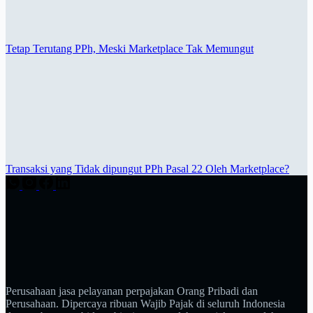
Tetap Terutang PPh, Meski Marketplace Tak Memungut
Transaksi yang Tidak dipungut PPh Pasal 22 Oleh Marketplace?
Perusahaan jasa pelayanan perpajakan Orang Pribadi dan
Perusahaan. Dipercaya ribuan Wajib Pajak di seluruh Indonesia