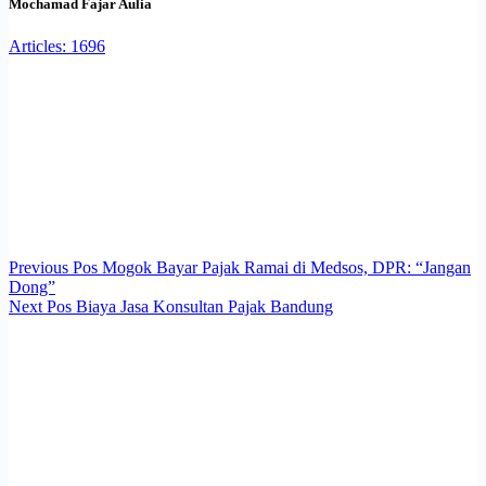
Mochamad Fajar Aulia
Articles: 1696
Previous
Pos
Mogok Bayar Pajak Ramai di Medsos, DPR: “Jangan
Dong”
Next
Pos
Biaya Jasa Konsultan Pajak Bandung