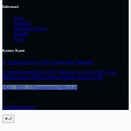
Informasi
FAQ
Site Map
Kebijakan Privasi
Kontak
Karir
Kantor Kami
Jl. Sersan Bajuri no. 98 Kel. Isola Kota. Bandung
Jl. Sunan Ngampel No.133C, Melawai, Kec. Kby. Baru, Kota
Jakarta Selatan, Daerah Khusus Ibukota Jakarta 12160
0821 - 2833 - 3701
marketing@bbf.co.id
Copyright © 2026
Kebijakan Privasi
☀️
🌙