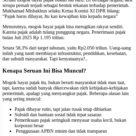
serupa pernah terjadi sebagai bentuk tekanan terhadap pemerintah.
Mukhamad Misbakhun selaku Ketua Komisi XI DPR bilang:
“Pajak harus dibayar, Itu kan kewajiban kita kepada negara”
Menurutnya, mogok bayar pajak bisa merugikan rakyat sendiri.
Karena pajak adalah tulang punggung negara. Penerimaan pajak
bulan Juli 2025 Rp 1.195 triliun.
Setara 58,3% dari target tahunan, yaitu Rp2.050 triliun. Uang-uang
inilah yang nanti membiayai infrastruktur, pendidikan, kesehatan,
dan subsidi masyarakat. Tapi kenyataanya?..
Kenapa Seruan Ini Bisa Muncul?
Mogok bayar pajak itu, bukan berarti masyarakat tidak mau taat,
tapi, karena sudah banyak dikecewakan oleh kebijakan-kebijakan
pemerintah, apalagi yang menyangkut pajak. Beberapa alasan lain
yang sering muncul:
Pajak dibayar rutin, tapi jalan rusak tetap dibiarkan
Subsidi dan bantuan sosial tidak tepat sasaran
Pemeriksaan pajak seringkali menyasar usaha kecil, bukan
korporasi besar
Penggunaan APBN minim dan tidak transparan