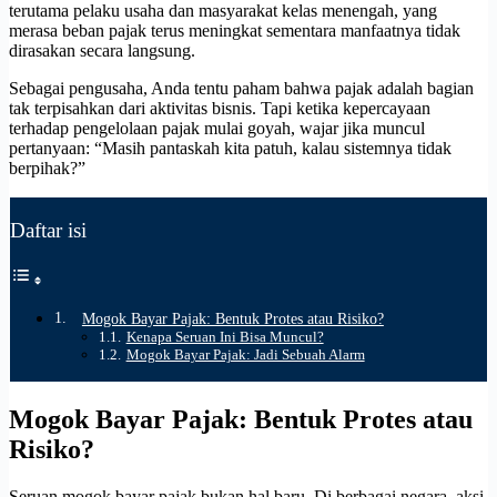
terutama pelaku usaha dan masyarakat kelas menengah, yang
merasa beban pajak terus meningkat sementara manfaatnya tidak
dirasakan secara langsung.
Sebagai pengusaha, Anda tentu paham bahwa pajak adalah bagian
tak terpisahkan dari aktivitas bisnis. Tapi ketika kepercayaan
terhadap pengelolaan pajak mulai goyah, wajar jika muncul
pertanyaan: “Masih pantaskah kita patuh, kalau sistemnya tidak
berpihak?”
Daftar isi
Mogok Bayar Pajak: Bentuk Protes atau Risiko?
Kenapa Seruan Ini Bisa Muncul?
Mogok Bayar Pajak: Jadi Sebuah Alarm
Mogok Bayar Pajak: Bentuk Protes atau
Risiko?
Seruan mogok bayar pajak bukan hal baru. Di berbagai negara, aksi