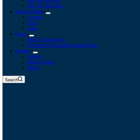
Jasa Tax Review
Jasa Tax Planning
Tentang Kami
Kontak
FAQ
Karir
Event
BBF Collaboration
Workshop Pengusaha Paham Pajak
Sumber
Artikel
Belajar Pajak
Berita
Search