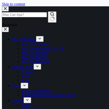
Skip to content
No results
Jasa Perpajakan
Jasa SPT Tahunan
Jasa Pendampingan SP2DK
Jasa Tax Retainer
Jasa Tax Review
Jasa Tax Planning
Tentang Kami
Kontak
FAQ
Karir
Event
BBF Collaboration
Workshop Pengusaha Paham Pajak
Sumber
Artikel