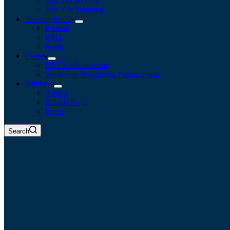
Jasa Tax Review
Jasa Tax Planning
Tentang Kami
Kontak
FAQ
Karir
Event
BBF Collaboration
Workshop Pengusaha Paham Pajak
Sumber
Artikel
Belajar Pajak
Berita
Search