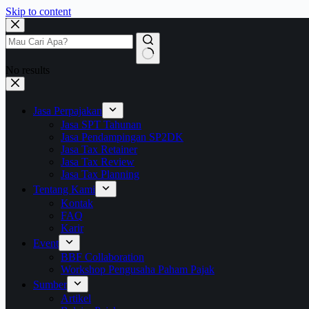
Skip to content
No results
Jasa Perpajakan
Jasa SPT Tahunan
Jasa Pendampingan SP2DK
Jasa Tax Retainer
Jasa Tax Review
Jasa Tax Planning
Tentang Kami
Kontak
FAQ
Karir
Event
BBF Collaboration
Workshop Pengusaha Paham Pajak
Sumber
Artikel