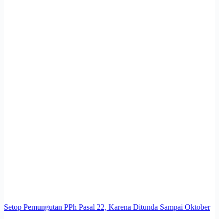
Setop Pemungutan PPh Pasal 22, Karena Ditunda Sampai Oktober