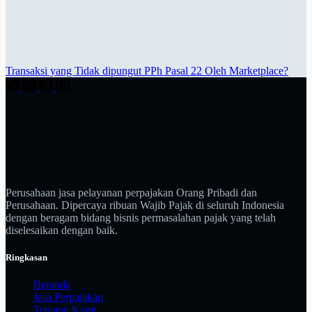
Transaksi yang Tidak dipungut PPh Pasal 22 Oleh Marketplace?
Perusahaan jasa pelayanan perpajakan Orang Pribadi dan
Perusahaan. Dipercaya ribuan Wajib Pajak di seluruh Indonesia
dengan beragam bidang bisnis permasalahan pajak yang telah
diselesaikan dengan baik.
Ringkasan
Beranda
Jasa Perpajakan
Tentang Kami