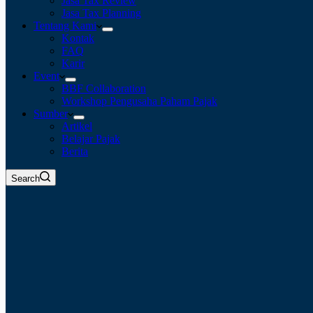
Jasa Tax Review
Jasa Tax Planning
Tentang Kami
Kontak
FAQ
Karir
Event
BBF Collaboration
Workshop Pengusaha Paham Pajak
Sumber
Artikel
Belajar Pajak
Berita
Search