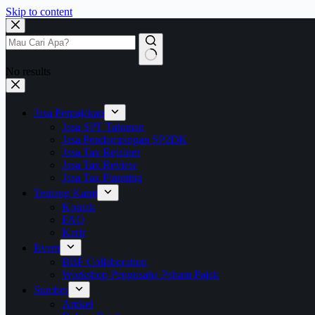
Skip to content
No results
Jasa Perpajakan
Jasa SPT Tahunan
Jasa Pendampingan SP2DK
Jasa Tax Retainer
Jasa Tax Review
Jasa Tax Planning
Tentang Kami
Kontak
FAQ
Karir
Event
BBF Collaboration
Workshop Pengusaha Paham Pajak
Sumber
Artikel