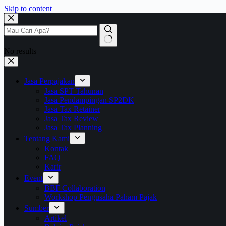
Skip to content
No results
Jasa Perpajakan
Jasa SPT Tahunan
Jasa Pendampingan SP2DK
Jasa Tax Retainer
Jasa Tax Review
Jasa Tax Planning
Tentang Kami
Kontak
FAQ
Karir
Event
BBF Collaboration
Workshop Pengusaha Paham Pajak
Sumber
Artikel