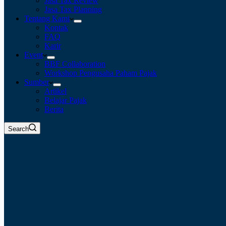
Jasa Tax Review
Jasa Tax Planning
Tentang Kami
Kontak
FAQ
Karir
Event
BBF Collaboration
Workshop Pengusaha Paham Pajak
Sumber
Artikel
Belajar Pajak
Berita
Search