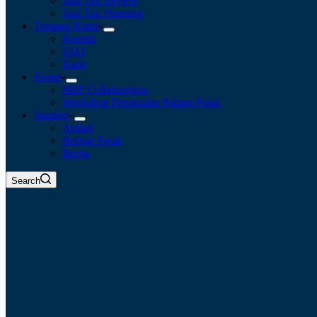
Jasa Tax Review
Jasa Tax Planning
Tentang Kami
Kontak
FAQ
Karir
Event
BBF Collaboration
Workshop Pengusaha Paham Pajak
Sumber
Artikel
Belajar Pajak
Berita
Search