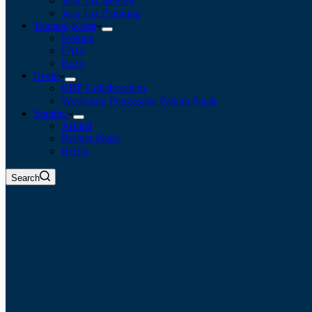
Jasa Tax Review
Jasa Tax Planning
Tentang Kami
Kontak
FAQ
Karir
Event
BBF Collaboration
Workshop Pengusaha Paham Pajak
Sumber
Artikel
Belajar Pajak
Berita
Search