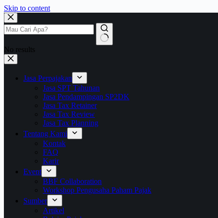
Skip to content
No results
Jasa Perpajakan
Jasa SPT Tahunan
Jasa Pendampingan SP2DK
Jasa Tax Retainer
Jasa Tax Review
Jasa Tax Planning
Tentang Kami
Kontak
FAQ
Karir
Event
BBF Collaboration
Workshop Pengusaha Paham Pajak
Sumber
Artikel