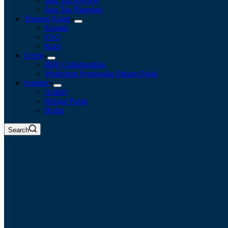
Jasa Tax Review
Jasa Tax Planning
Tentang Kami
Kontak
FAQ
Karir
Event
BBF Collaboration
Workshop Pengusaha Paham Pajak
Sumber
Artikel
Belajar Pajak
Berita
Search