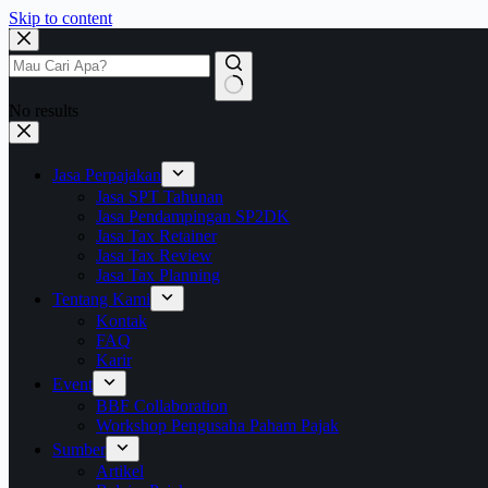
Skip to content
No results
Jasa Perpajakan
Jasa SPT Tahunan
Jasa Pendampingan SP2DK
Jasa Tax Retainer
Jasa Tax Review
Jasa Tax Planning
Tentang Kami
Kontak
FAQ
Karir
Event
BBF Collaboration
Workshop Pengusaha Paham Pajak
Sumber
Artikel