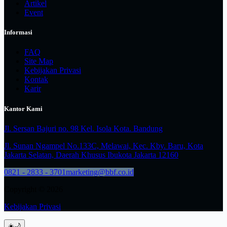
Artikel
Event
Informasi
FAQ
Site Map
Kebijakan Privasi
Kontak
Karir
Kantor Kami
Jl. Sersan Bajuri no. 98 Kel. Isola Kota. Bandung
Jl. Sunan Ngampel No.133C, Melawai, Kec. Kby. Baru, Kota
Jakarta Selatan, Daerah Khusus Ibukota Jakarta 12160
0821 - 2833 - 3701
marketing@bbf.co.id
Copyright © 2026
Kebijakan Privasi
☀️
🌙