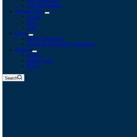
Jasa Tax Review
Jasa Tax Planning
Tentang Kami
Kontak
FAQ
Karir
Event
BBF Collaboration
Workshop Pengusaha Paham Pajak
Sumber
Artikel
Belajar Pajak
Berita
Search