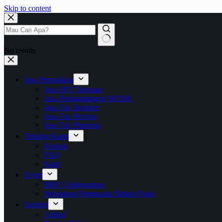
Skip to content
No results
Jasa Perpajakan
Jasa SPT Tahunan
Jasa Pendampingan SP2DK
Jasa Tax Retainer
Jasa Tax Review
Jasa Tax Planning
Tentang Kami
Kontak
FAQ
Karir
Event
BBF Collaboration
Workshop Pengusaha Paham Pajak
Sumber
Artikel