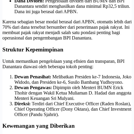
Dana Dividen:
Pengelolaan dividen dari BUMN dan BPI
Danantara sendiri menghasilkan dana minimal Rp32,5 triliun.
Dana ini juga berasal dari APBN.
Karena sebagian besar modal berasal dari APBN, otomatis lebih dari
70% dari dana tersebut bersumber dari penerimaan pajak rakyat. Ini
membuat pajak rakyat menjadi salah satu pondasi penting bagi
operasional dan pengembangan BPI Danantara.
Struktur Kepemimpinan
Untuk memastikan pengelolaan yang efisien dan transparan, BPI
Danantara diawasi oleh beberapa tokoh penting:
Dewan Penasihat:
Melibatkan Presiden ke-7 Indonesia, Joko
Widodo, dan Presiden ke-6, Susilo Bambang Yudhoyono.
Dewan Pengawas:
Dipimpin oleh Menteri BUMN Erick
Thohir dengan Wakil Ketua Muliaman D. Hadad dan anggota
Menteri Keuangan Sri Mulyani.
Direksi:
Terdiri dari Chief Executive Officer (Raden Roslan),
Chief Operating Officer (Dony Oktara), dan Chief Investment
Officer (Pandu Sjahrir).
Kewenangan yang Diberikan