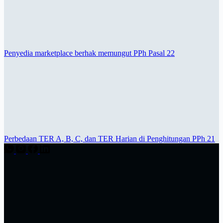
Penyedia marketplace berhak memungut PPh Pasal 22
Perbedaan TER A, B, C, dan TER Harian di Penghitungan PPh 21