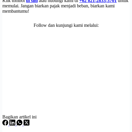
Klik tombol
di sini
atau hubungi kami di
+62 821-2833-3701
untuk
memulai. Jangan biarkan pajak menjadi beban, biarkan kami
membantumu!
Follow dan kunjungi kami melalui:
Bagikan artikel ini