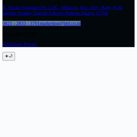
Jl. Sunan Ngampel No.133C, Melawai, Kec. Kby. Baru, Kota
Jakarta Selatan, Daerah Khusus Ibukota Jakarta 12160
0821 - 2833 - 3701
marketing@bbf.co.id
Copyright © 2026
Kebijakan Privasi
☀️
🌙