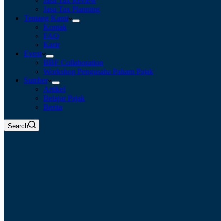
Jasa Tax Review
Jasa Tax Planning
Tentang Kami
Kontak
FAQ
Karir
Event
BBF Collaboration
Workshop Pengusaha Paham Pajak
Sumber
Artikel
Belajar Pajak
Berita
Search