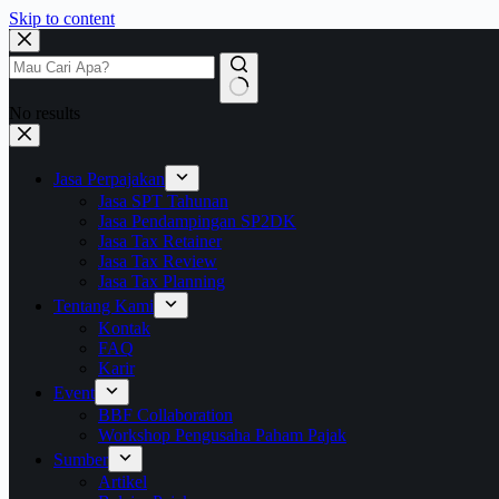
Skip to content
No results
Jasa Perpajakan
Jasa SPT Tahunan
Jasa Pendampingan SP2DK
Jasa Tax Retainer
Jasa Tax Review
Jasa Tax Planning
Tentang Kami
Kontak
FAQ
Karir
Event
BBF Collaboration
Workshop Pengusaha Paham Pajak
Sumber
Artikel