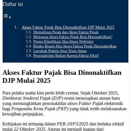
Daftar isi
Akses Faktur Pajak Bisa Dinonaktifkan DJP Mulai 2025
Digitalisasi Pajak dan Akses Faktur Pajak
Mengapa Akses Faktur Pajak Bisa Dinonaktifkan?
Proses Klarifikasi Jika Akses Terblokir
Risiko Bisnis Jika Akses Faktur Pajak Dinonaktifkan
Langkah Praktis Agar Tetap Aman
Penonaktifan Bukan Karena Faktur Fiktif
Akses Faktur Pajak Bisa Dinonaktifkan
DJP Mulai 2025
Para pelaku usaha kini perlu lebih cermat. Sejak Oktober 2025,
Direktorat Jenderal Pajak (DJP)
resmi menerapkan aturan baru
yang memungkinkan penonaktifan
akses Faktur Pajak
elektronik
bagi
Pengusaha Kena Pajak (PKP)
yang tidak tertib melaksanakan
kewajiban perpajakan.
Kebijakan ini tertuang dalam
PER-19/PJ/2025
dan berlaku efektif
mulai
22 Oktober 2025
. Aturan ini menjadi bagian dari