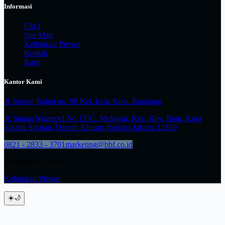
Informasi
FAQ
Site Map
Kebijakan Privasi
Kontak
Karir
Kantor Kami
Jl. Sersan Bajuri no. 98 Kel. Isola Kota. Bandung
Jl. Sunan Ngampel No.133C, Melawai, Kec. Kby. Baru, Kota
Jakarta Selatan, Daerah Khusus Ibukota Jakarta 12160
0821 - 2833 - 3701
marketing@bbf.co.id
Copyright © 2026
Kebijakan Privasi
☀️
🌙