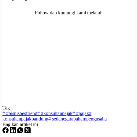
Follow dan kunjungi kami melalui:
Tag
#
#bisnisbesfriend
#
#konsultanpajak
#
#pajak
#
konsultanpajakbandung
#
setianegarapahampengusaha
Bagikan artikel ini