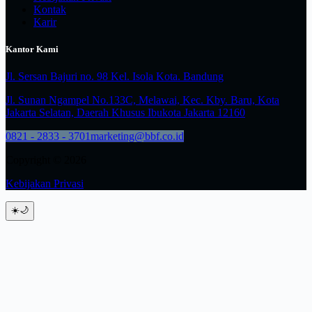
Kontak
Karir
Kantor Kami
Jl. Sersan Bajuri no. 98 Kel. Isola Kota. Bandung
Jl. Sunan Ngampel No.133C, Melawai, Kec. Kby. Baru, Kota
Jakarta Selatan, Daerah Khusus Ibukota Jakarta 12160
0821 - 2833 - 3701
marketing@bbf.co.id
Copyright © 2026
Kebijakan Privasi
☀️
🌙