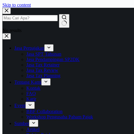
Skip to content
No results
Jasa Perpajakan
Jasa SPT Tahunan
Jasa Pendampingan SP2DK
Jasa Tax Retainer
Jasa Tax Review
Jasa Tax Planning
Tentang Kami
Kontak
FAQ
Karir
Event
BBF Collaboration
Workshop Pengusaha Paham Pajak
Sumber
Artikel