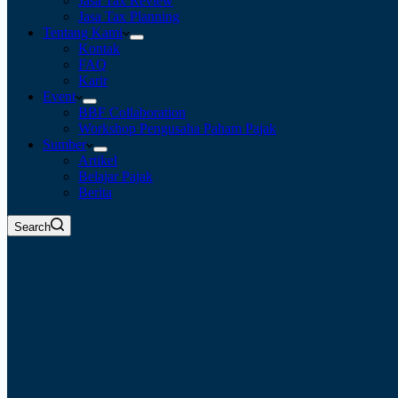
Jasa Tax Review
Jasa Tax Planning
Tentang Kami
Kontak
FAQ
Karir
Event
BBF Collaboration
Workshop Pengusaha Paham Pajak
Sumber
Artikel
Belajar Pajak
Berita
Search