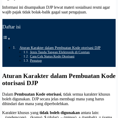
Informasi ini disampaikan DJP lewat materi sosialisasi resmi agar
wajib pajak tidak bolak-balik gagal saat pengajuan.
Daftar isi
Aturan Karakter dalam Pembuatan Kode otorisasi DJP
Jenis Tanda Tangan Elektronik di Coretax
Cara Cek Status Kode Otorisasi
Penutup
Aturan Karakter dalam Pembuatan Kode
otorisasi DJP
Dalam
Pembuatan Kode otorisasi
, tidak semua karakter khusus
boleh digunakan. DJP secara jelas membagi mana yang harus
dihindari dan mana yang diperbolehkan.
Karakter khusus yang
tidak boleh digunakan
antara lain:
_ (underscore), , (koma), $ (dolar), – (minus), + (tambah), = (sama