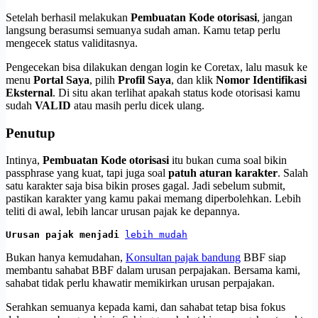
Setelah berhasil melakukan
Pembuatan Kode otorisasi
, jangan
langsung berasumsi semuanya sudah aman. Kamu tetap perlu
mengecek status validitasnya.
Pengecekan bisa dilakukan dengan login ke Coretax, lalu masuk ke
menu
Portal Saya
, pilih
Profil Saya
, dan klik
Nomor Identifikasi
Eksternal
. Di situ akan terlihat apakah status kode otorisasi kamu
sudah
VALID
atau masih perlu dicek ulang.
Penutup
Intinya,
Pembuatan Kode otorisasi
itu bukan cuma soal bikin
passphrase yang kuat, tapi juga soal
patuh aturan karakter
. Salah
satu karakter saja bisa bikin proses gagal. Jadi sebelum submit,
pastikan karakter yang kamu pakai memang diperbolehkan. Lebih
teliti di awal, lebih lancar urusan pajak ke depannya.
Urusan pajak menjadi 
lebih mudah
Bukan hanya kemudahan,
Konsultan pajak bandung
BBF siap
membantu sahabat BBF dalam urusan perpajakan. Bersama kami,
sahabat tidak perlu khawatir memikirkan urusan perpajakan.
Serahkan semuanya kepada kami, dan sahabat tetap bisa fokus