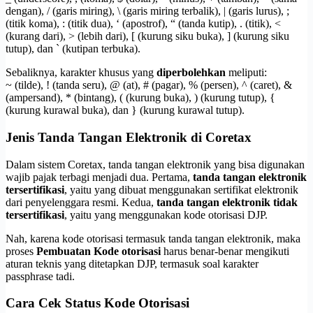
dengan), / (garis miring), \ (garis miring terbalik), | (garis lurus), ;
(titik koma), : (titik dua), ‘ (apostrof), “ (tanda kutip), . (titik), <
(kurang dari), > (lebih dari), [ (kurung siku buka), ] (kurung siku
tutup), dan ` (kutipan terbuka).
Sebaliknya, karakter khusus yang
diperbolehkan
meliputi:
~ (tilde), ! (tanda seru), @ (at), # (pagar), % (persen), ^ (caret), &
(ampersand), * (bintang), ( (kurung buka), ) (kurung tutup), {
(kurung kurawal buka), dan } (kurung kurawal tutup).
Jenis Tanda Tangan Elektronik di Coretax
Dalam sistem Coretax, tanda tangan elektronik yang bisa digunakan
wajib pajak terbagi menjadi dua. Pertama,
tanda tangan elektronik
tersertifikasi
, yaitu yang dibuat menggunakan sertifikat elektronik
dari penyelenggara resmi. Kedua,
tanda tangan elektronik tidak
tersertifikasi
, yaitu yang menggunakan kode otorisasi DJP.
Nah, karena kode otorisasi termasuk tanda tangan elektronik, maka
proses
Pembuatan Kode otorisasi
harus benar-benar mengikuti
aturan teknis yang ditetapkan DJP, termasuk soal karakter
passphrase tadi.
Cara Cek Status Kode Otorisasi