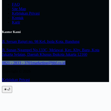
FAQ
Site Map
Kebijakan Privasi
Kontak
Karir
Kantor Kami
Jl. Sersan Bajuri no. 98 Kel. Isola Kota. Bandung
Jl. Sunan Ngampel No.133C, Melawai, Kec. Kby. Baru, Kota
Jakarta Selatan, Daerah Khusus Ibukota Jakarta 12160
0821 - 2833 - 3701
marketing@bbf.co.id
Copyright © 2026
Kebijakan Privasi
☀️
🌙