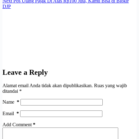
Next
Pos
Utang Pajak Di Atas Rp100 Juta, Kamu Bisa di Blokir
DJP
Leave a Reply
Alamat email Anda tidak akan dipublikasikan.
Ruas yang wajib
ditandai
*
Name
*
Email
*
Add Comment
*