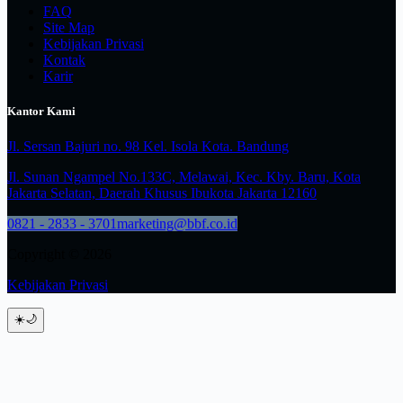
FAQ
Site Map
Kebijakan Privasi
Kontak
Karir
Kantor Kami
Jl. Sersan Bajuri no. 98 Kel. Isola Kota. Bandung
Jl. Sunan Ngampel No.133C, Melawai, Kec. Kby. Baru, Kota
Jakarta Selatan, Daerah Khusus Ibukota Jakarta 12160
0821 - 2833 - 3701
marketing@bbf.co.id
Copyright © 2026
Kebijakan Privasi
☀️
🌙