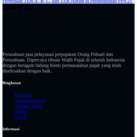
Perbedaan TER A, B, C, dan TER Harian di Penghitungan PPh 21
Perusahaan jasa pelayanan perpajakan Orang Pribadi dan
Perusahaan. Dipercaya ribuan Wajib Pajak di seluruh Indonesia
dengan beragam bidang bisnis permasalahan pajak yang telah
diselesaikan dengan baik.
Ringkasan
Beranda
Jasa Perpajakan
Tentang Kami
Artikel
Event
Informasi