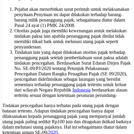
Pejabat akan menerbitkan surat perintah untuk melaksanakan
penyitaan.Penyitaan ini dapat dilakukan terhadap barang-
barang milik penanggung pajak, sebagaimana diatur dalam
Pasal 24 ayat (1) PMK 24/2008.
Otoritas pajak juga memiliki kewenangan untuk melakukan
tindakan paksa lain apabila penanggung pajak dinilai tidak
memiliki itikad baik untuk melunasi utang pajak seperti
penyanderaan.
Tindakan lain yang dapat dilakukan otoritas pajak terhadap
penanggung pajak setelah pemberitahuan surat paksa adalah
tindakan pencegahan. Berdasarkan Surat Edaran Dirjen Pajak
No. SE-09/PJ/2020 tentang Petunjuk Pelaksanaan
Pencegahan Dalam Rangka Penagihan Pajak (SE 09/2020),
pencegahan didefinisikan sebagai larangan yang bersifat
sementara terhadap penanggung pajak tertentu untuk keluar
dari wilayah Negara Republik
Indonesia
berdasarkan alasan
tertentu sesuai dengan ketentuan peraturan perundang-
Tndakan pencegahan hanya terbatas pada utang pajak dengan
batasan tertentu. Adapun tindakan pencegahan hanya dapat
dilaksanakan kepada penanggung pajak yang mempunyai jumlah
utang pajak paling sedikit Rp100 juta dan diragukan iktikad baiknya
dalam melunasi utang pajaknya. Hal ini sebagaimana diatur dalam
ketentuan umum SE-09/
2020
.