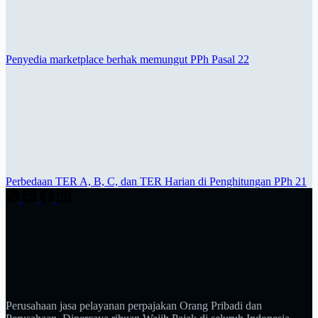
Penyedia marketplace berhak memungut PPh Pasal 22
Perbedaan TER A, B, C, dan TER Harian di Penghitungan PPh 21
Perusahaan jasa pelayanan perpajakan Orang Pribadi dan