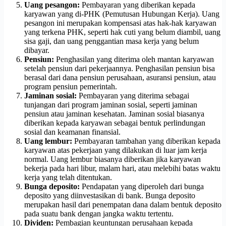
Uang pesangon:
Pembayaran yang diberikan kepada
karyawan yang di-PHK (Pemutusan Hubungan Kerja). Uang
pesangon ini merupakan kompensasi atas hak-hak karyawan
yang terkena PHK, seperti hak cuti yang belum diambil, uang
sisa gaji, dan uang penggantian masa kerja yang belum
dibayar.
Pensiun:
Penghasilan yang diterima oleh mantan karyawan
setelah pensiun dari pekerjaannya. Penghasilan pensiun bisa
berasal dari dana pensiun perusahaan, asuransi pensiun, atau
program pensiun pemerintah.
Jaminan sosial:
Pembayaran yang diterima sebagai
tunjangan dari program jaminan sosial, seperti jaminan
pensiun atau jaminan kesehatan. Jaminan sosial biasanya
diberikan kepada karyawan sebagai bentuk perlindungan
sosial dan keamanan finansial.
Uang lembur:
Pembayaran tambahan yang diberikan kepada
karyawan atas pekerjaan yang dilakukan di luar jam kerja
normal. Uang lembur biasanya diberikan jika karyawan
bekerja pada hari libur, malam hari, atau melebihi batas waktu
kerja yang telah ditentukan.
Bunga deposito:
Pendapatan yang diperoleh dari bunga
deposito yang diinvestasikan di bank. Bunga deposito
merupakan hasil dari penempatan dana dalam bentuk deposito
pada suatu bank dengan jangka waktu tertentu.
Dividen:
Pembagian keuntungan perusahaan kepada