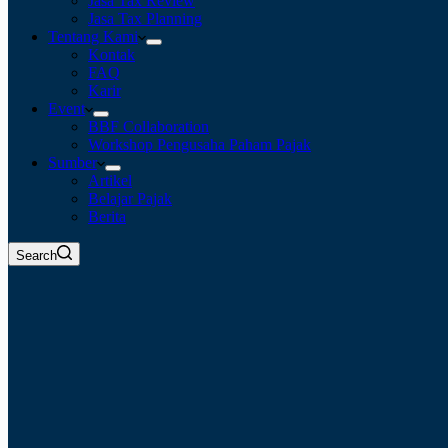
Jasa Tax Review
Jasa Tax Planning
Tentang Kami
Kontak
FAQ
Karir
Event
BBF Collaboration
Workshop Pengusaha Paham Pajak
Sumber
Artikel
Belajar Pajak
Berita
Search