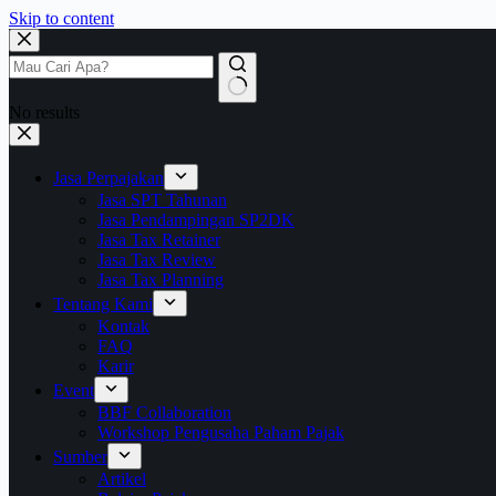
Skip to content
No results
Jasa Perpajakan
Jasa SPT Tahunan
Jasa Pendampingan SP2DK
Jasa Tax Retainer
Jasa Tax Review
Jasa Tax Planning
Tentang Kami
Kontak
FAQ
Karir
Event
BBF Collaboration
Workshop Pengusaha Paham Pajak
Sumber
Artikel