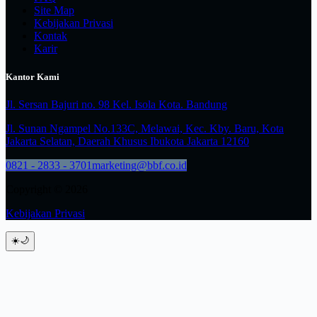
Site Map
Kebijakan Privasi
Kontak
Karir
Kantor Kami
Jl. Sersan Bajuri no. 98 Kel. Isola Kota. Bandung
Jl. Sunan Ngampel No.133C, Melawai, Kec. Kby. Baru, Kota
Jakarta Selatan, Daerah Khusus Ibukota Jakarta 12160
0821 - 2833 - 3701
marketing@bbf.co.id
Copyright © 2026
Kebijakan Privasi
☀️
🌙