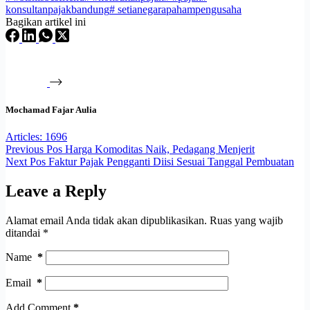
konsultanpajakbandung
#
setianegarapahampengusaha
Bagikan artikel ini
Mochamad Fajar Aulia
Articles: 1696
Previous
Pos
Harga Komoditas Naik, Pedagang Menjerit
Next
Pos
Faktur Pajak Pengganti Diisi Sesuai Tanggal Pembuatan
Leave a Reply
Alamat email Anda tidak akan dipublikasikan.
Ruas yang wajib
ditandai
*
Name
*
Email
*
Add Comment
*