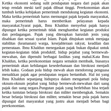
Ketika ekonomi sedang sulit pendapatan negara dari pajak akan
tetap rendah meski tarif pajak dibuat tinggi. Perekonomian akan
tumbuh ketika kebijakan pemerintah mendukung kegiatan ekonomi.
Maka ketika pemerintah harus memungut pajak kepada masyarakat,
maka pemerintah harus memberikan pelayanan kepada
masyarakat.Syarat pajak, Ibnu Khaldun menyebut pajak hanya
dipungut ketika pemerintah tidak menghambat kegiatan produksi
dan perdagangan. Pajak yang diterapkan haruslah jenis yang
disahkan dan sesuai syariat Islam. Pajak ditujukan untuk menjaga
stabilitas (keamanan) warga, kesejahteraan rakyat, keadilan dan
pemerataan. Ibnu Khaldun menegaskan pajak bukan dipakai untuk
kegiatan-kegiatan tidak produktif, hidup pejabat yang bermewah-
mewahan, dan dipenuhi berbagai fasilitas yang mahal.Kata Ibnu
Khaldun, ketika perekonomian negara semakin membaik, biasanya
pemerintah akan kehilangan kesederhanaan dan birokrasi menjadi
lebih kaku. Godaan pola hidup mewah akan mendorong penguasa
menaikkan pajak agar pendapatan negara bertambah. Hal ini yang
Ibnu Khaldun sepanjang hidupnya dalam mengamati pola hidup
oknum-oknum pejabat yang hidup bermewah-mewahan dari uang
pajak dan uang negara.Pungutan pajak yang berlebihan bisa terjadi
ketika tuntutan belanja birokrasi dan militer membengkak. Semakin
besar belanja birokrasi dan militer, semakin besar pula pajak harus
dipungut dari masyarakat yang justru akan menjadi beban bagi
perekonomian.