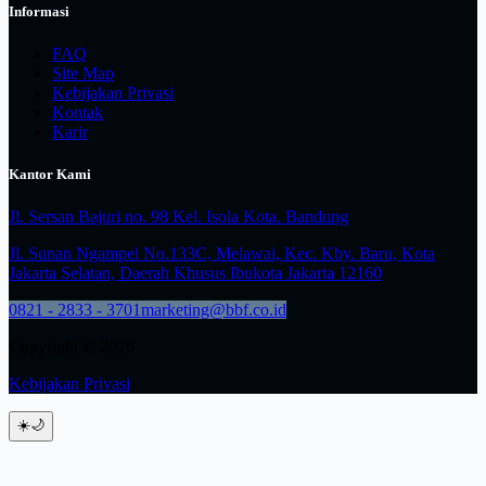
Informasi
FAQ
Site Map
Kebijakan Privasi
Kontak
Karir
Kantor Kami
Jl. Sersan Bajuri no. 98 Kel. Isola Kota. Bandung
Jl. Sunan Ngampel No.133C, Melawai, Kec. Kby. Baru, Kota
Jakarta Selatan, Daerah Khusus Ibukota Jakarta 12160
0821 - 2833 - 3701
marketing@bbf.co.id
Copyright © 2026
Kebijakan Privasi
☀️
🌙