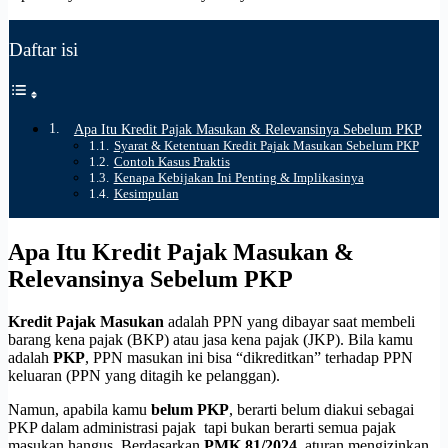
Daftar isi
Apa Itu Kredit Pajak Masukan & Relevansinya Sebelum PKP
Syarat & Ketentuan Kredit Pajak Masukan Sebelum PKP
Contoh Kasus Praktis
Kenapa Kebijakan Ini Penting & Implikasinya
Kesimpulan
Apa Itu Kredit Pajak Masukan &
Relevansinya Sebelum PKP
Kredit Pajak Masukan
adalah PPN yang dibayar saat membeli
barang kena pajak (BKP) atau jasa kena pajak (JKP). Bila kamu
adalah
PKP
, PPN masukan ini bisa “dikreditkan” terhadap PPN
keluaran (PPN yang ditagih ke pelanggan).
Namun, apabila kamu
belum PKP
, berarti belum diakui sebagai
PKP dalam administrasi pajak tapi bukan berarti semua pajak
masukan hangus.
Berdasarkan
PMK 81/2024
, aturan mengizinkan