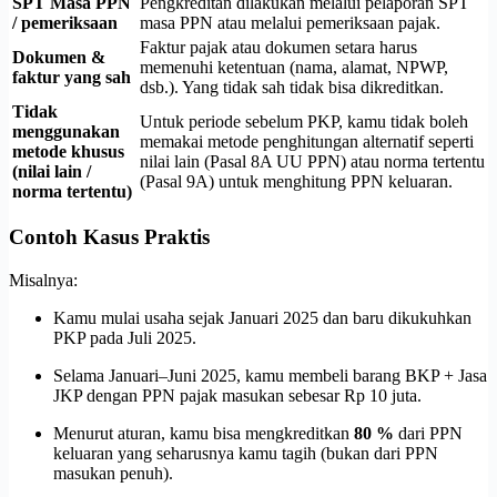
SPT Masa PPN
Pengkreditan dilakukan melalui pelaporan SPT
/ pemeriksaan
masa PPN atau melalui pemeriksaan pajak.
Faktur pajak atau dokumen setara harus
Dokumen &
memenuhi ketentuan (nama, alamat, NPWP,
faktur yang sah
dsb.). Yang tidak sah tidak bisa dikreditkan.
Tidak
Untuk periode sebelum PKP, kamu tidak boleh
menggunakan
memakai metode penghitungan alternatif seperti
metode khusus
nilai lain (Pasal 8A UU PPN) atau norma tertentu
(nilai lain /
(Pasal 9A) untuk menghitung PPN keluaran.
norma tertentu)
Contoh Kasus Praktis
Misalnya:
Kamu mulai usaha sejak Januari 2025 dan baru dikukuhkan
PKP pada Juli 2025.
Selama Januari–Juni 2025, kamu membeli barang BKP + Jasa
JKP dengan PPN pajak masukan sebesar Rp 10 juta.
Menurut aturan, kamu bisa mengkreditkan
80 %
dari PPN
keluaran yang seharusnya kamu tagih (bukan dari PPN
masukan penuh).