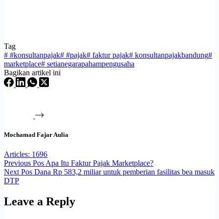
Tag
#
#konsultanpajak
#
#pajak
#
faktur pajak
#
konsultanpajakbandung
#
marketplace
#
setianegarapahampengusaha
Bagikan artikel ini
Mochamad Fajar Aulia
Articles: 1696
Previous
Pos
Apa Itu Faktur Pajak Marketplace?
Next
Pos
Dana Rp 583,2 miliar untuk pemberian fasilitas bea masuk
DTP
Leave a Reply