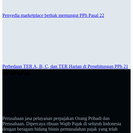
Penyedia marketplace berhak memungut PPh Pasal 22
Perbedaan TER A, B, C, dan TER Harian di Penghitungan PPh 21
Perusahaan jasa pelayanan perpajakan Orang Pribadi dan
Perusahaan. Dipercaya ribuan Wajib Pajak di seluruh Indonesia
dengan beragam bidang bisnis permasalahan pajak yang telah