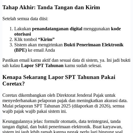
Tahap Akhir: Tanda Tangan dan Kirim
Setelah semua data diisi:
Lakukan
penandatanganan digital
menggunakan
kode
otorisasi
Klik tombol
“Kirim”
Sistem akan mengirimkan
Bukti Penerimaan Elektronik
(BPE)
ke email Anda
Pastikan email kamu aktif dan sesuai data di sistem, ya. Ini jadi bukti
sah kalau
Lapor SPT Tahunan
kamu sudah selesai.
Kenapa Sekarang Lapor SPT Tahunan Pakai
Coretax?
Coretax dikembangkan oleh
Direktorat Jenderal Pajak
untuk
menyederhanakan pelaporan pajak dan meningkatkan akurasi data.
Mulai pelaporan SPT Tahunan 2025 (dilaporkan di 2026), semua
wajib pajak wajib pakai sistem ini.
Keunggulannya jelas: formulir otomatis, data terintegrasi, tanda
tangan digital, dan bukti penerimaan elektronik. Buat karyawan,
sistem ini jauh lebih ramah karena nggak perlu lagi bingung soal