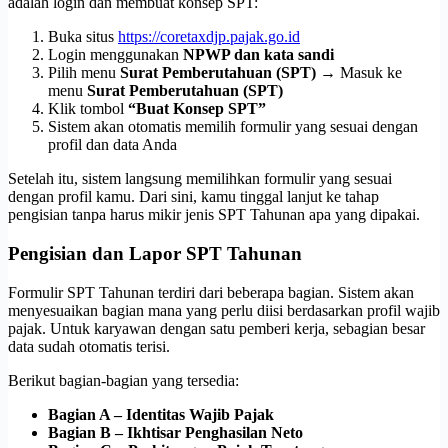
adalah login dan membuat konsep SPT:
Buka situs
https://coretaxdjp.pajak.go.id
Login menggunakan
NPWP dan kata sandi
Pilih menu
Surat Pemberutahuan (SPT) →
Masuk ke
menu
Surat Pemberutahuan (SPT)
Klik tombol
“Buat Konsep SPT”
Sistem akan otomatis memilih formulir yang sesuai dengan
profil dan data Anda
Setelah itu, sistem langsung memilihkan formulir yang sesuai
dengan profil kamu. Dari sini, kamu tinggal lanjut ke tahap
pengisian tanpa harus mikir jenis SPT Tahunan apa yang dipakai.
Pengisian dan Lapor SPT Tahunan
Formulir SPT Tahunan terdiri dari beberapa bagian. Sistem akan
menyesuaikan bagian mana yang perlu diisi berdasarkan profil wajib
pajak. Untuk karyawan dengan satu pemberi kerja, sebagian besar
data sudah otomatis terisi.
Berikut bagian-bagian yang tersedia:
Bagian A – Identitas Wajib Pajak
Bagian B – Ikhtisar Penghasilan Neto