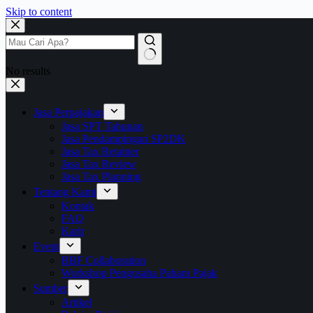
Skip to content
No results
Jasa Perpajakan
Jasa SPT Tahunan
Jasa Pendampingan SP2DK
Jasa Tax Retainer
Jasa Tax Review
Jasa Tax Planning
Tentang Kami
Kontak
FAQ
Karir
Event
BBF Collaboration
Workshop Pengusaha Paham Pajak
Sumber
Artikel