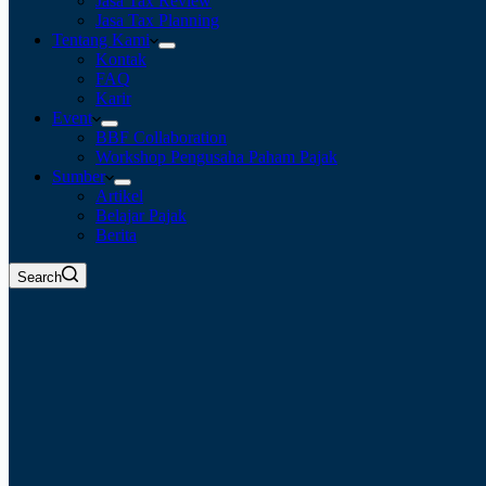
Jasa Tax Review
Jasa Tax Planning
Tentang Kami
Kontak
FAQ
Karir
Event
BBF Collaboration
Workshop Pengusaha Paham Pajak
Sumber
Artikel
Belajar Pajak
Berita
Search