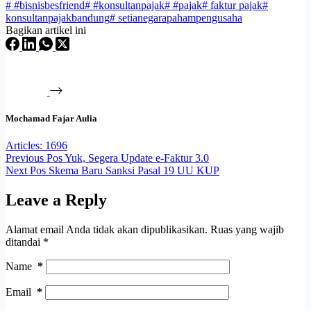
#
#bisnisbesfriend
#
#konsultanpajak
#
#pajak
#
faktur pajak
#
konsultanpajakbandung
#
setianegarapahampengusaha
Bagikan artikel ini
Mochamad Fajar Aulia
Articles: 1696
Previous
Pos
Yuk, Segera Update e-Faktur 3.0
Next
Pos
Skema Baru Sanksi Pasal 19 UU KUP
Leave a Reply
Alamat email Anda tidak akan dipublikasikan.
Ruas yang wajib
ditandai
*
Name
*
Email
*