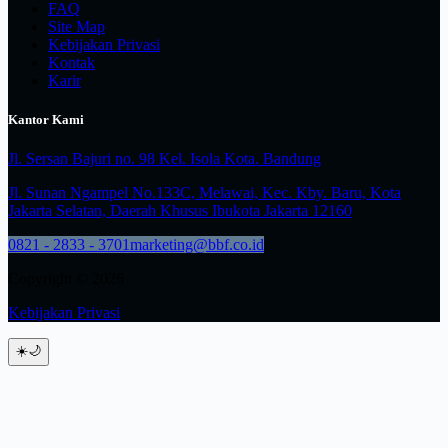
FAQ
Site Map
Kebijakan Privasi
Kontak
Karir
Kantor Kami
Jl. Sersan Bajuri no. 98 Kel. Isola Kota. Bandung
Jl. Sunan Ngampel No.133C, Melawai, Kec. Kby. Baru, Kota
Jakarta Selatan, Daerah Khusus Ibukota Jakarta 12160
0821 - 2833 - 3701
marketing@bbf.co.id
Copyright © 2026
Kebijakan Privasi
☀️
🌙