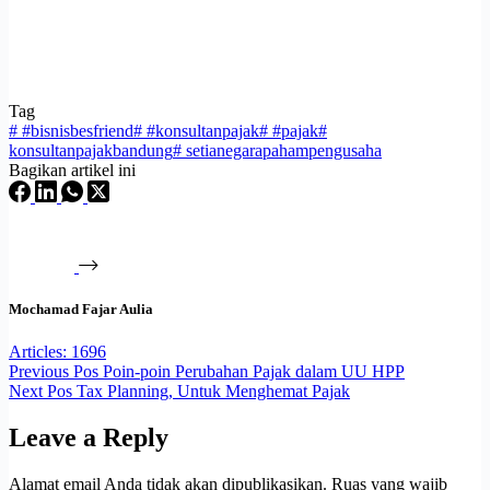
Tag
#
#bisnisbesfriend
#
#konsultanpajak
#
#pajak
#
konsultanpajakbandung
#
setianegarapahampengusaha
Bagikan artikel ini
Mochamad Fajar Aulia
Articles: 1696
Previous
Pos
Poin-poin Perubahan Pajak dalam UU HPP
Next
Pos
Tax Planning, Untuk Menghemat Pajak
Leave a Reply
Alamat email Anda tidak akan dipublikasikan.
Ruas yang wajib