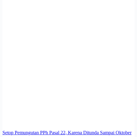
Setop Pemungutan PPh Pasal 22, Karena Ditunda Sampai Oktober