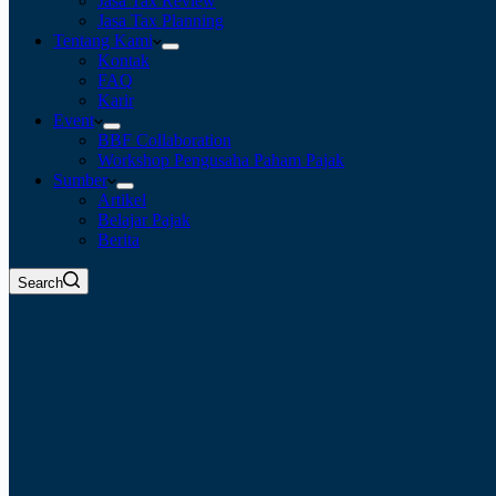
Jasa Tax Review
Jasa Tax Planning
Tentang Kami
Kontak
FAQ
Karir
Event
BBF Collaboration
Workshop Pengusaha Paham Pajak
Sumber
Artikel
Belajar Pajak
Berita
Search