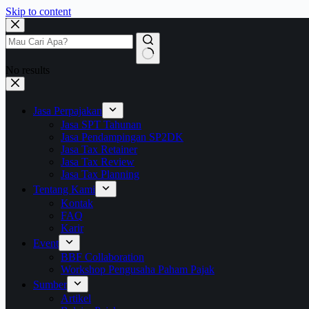
Skip to content
No results
Jasa Perpajakan
Jasa SPT Tahunan
Jasa Pendampingan SP2DK
Jasa Tax Retainer
Jasa Tax Review
Jasa Tax Planning
Tentang Kami
Kontak
FAQ
Karir
Event
BBF Collaboration
Workshop Pengusaha Paham Pajak
Sumber
Artikel