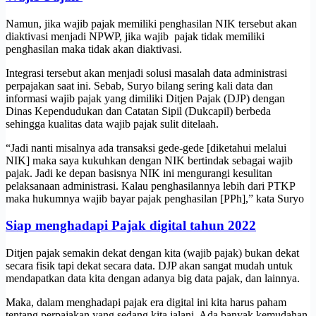
Namun, jika wajib pajak memiliki penghasilan NIK tersebut akan
diaktivasi menjadi NPWP, jika wajib pajak tidak memiliki
penghasilan maka tidak akan diaktivasi.
Integrasi tersebut akan menjadi solusi masalah data administrasi
perpajakan saat ini. Sebab, Suryo bilang sering kali data dan
informasi wajib pajak yang dimiliki Ditjen Pajak (DJP) dengan
Dinas Kependudukan dan Catatan Sipil (Dukcapil) berbeda
sehingga kualitas data wajib pajak sulit ditelaah.
“Jadi nanti misalnya ada transaksi gede-gede [diketahui melalui
NIK] maka saya kukuhkan dengan NIK bertindak sebagai wajib
pajak. Jadi ke depan basisnya NIK ini mengurangi kesulitan
pelaksanaan administrasi. Kalau penghasilannya lebih dari PTKP
maka hukumnya wajib bayar pajak penghasilan [PPh],” kata Suryo
Siap menghadapi Pajak digital tahun 2022
Ditjen pajak semakin dekat dengan kita (wajib pajak) bukan dekat
secara fisik tapi dekat secara data. DJP akan sangat mudah untuk
mendapatkan data kita dengan adanya big data pajak, dan lainnya.
Maka, dalam menghadapi pajak era digital ini kita harus paham
tentang perpajakan yang sedang kita jalani. Ada banyak kemudahan