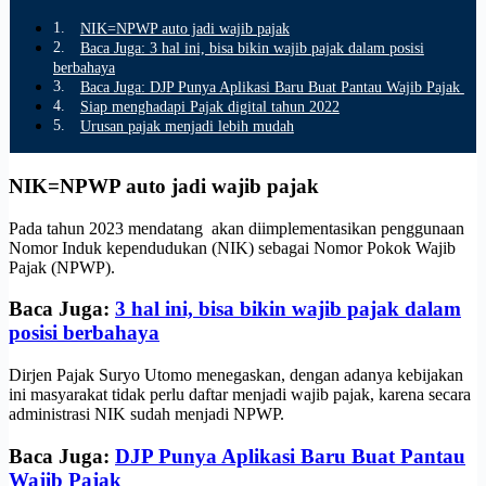
NIK=NPWP auto jadi wajib pajak
Baca Juga: 3 hal ini, bisa bikin wajib pajak dalam posisi
berbahaya
Baca Juga: DJP Punya Aplikasi Baru Buat Pantau Wajib Pajak
Siap menghadapi Pajak digital tahun 2022
Urusan pajak menjadi lebih mudah
NIK=NPWP auto jadi wajib pajak
Pada tahun 2023 mendatang akan diimplementasikan penggunaan
Nomor Induk kependudukan (NIK) sebagai Nomor Pokok Wajib
Pajak (NPWP).
Baca Juga:
3 hal ini, bisa bikin wajib pajak dalam
posisi berbahaya
Dirjen Pajak Suryo Utomo menegaskan, dengan adanya kebijakan
ini masyarakat tidak perlu daftar menjadi wajib pajak, karena secara
administrasi NIK sudah menjadi NPWP.
Baca Juga:
DJP Punya Aplikasi Baru Buat Pantau
Wajib Pajak