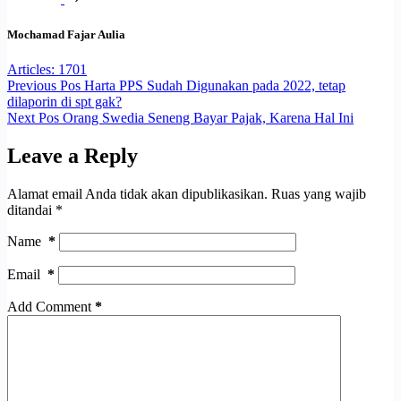
Mochamad Fajar Aulia
Articles: 1701
Previous
Pos
Harta PPS Sudah Digunakan pada 2022, tetap
dilaporin di spt gak?
Next
Pos
Orang Swedia Seneng Bayar Pajak, Karena Hal Ini
Leave a Reply
Alamat email Anda tidak akan dipublikasikan.
Ruas yang wajib
ditandai
*
Name
*
Email
*
Add Comment
*