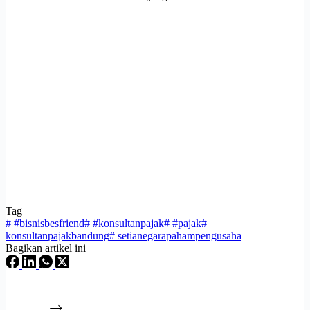
Tag
#
#bisnisbesfriend
#
#konsultanpajak
#
#pajak
#
konsultanpajakbandung
#
setianegarapahampengusaha
Bagikan artikel ini