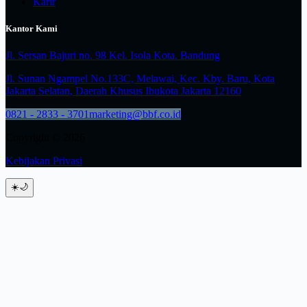
Karir
Kantor Kami
Jl. Sersan Bajuri no. 98 Kel. Isola Kota. Bandung
Jl. Sunan Ngampel No.133C, Melawai, Kec. Kby. Baru, Kota
Jakarta Selatan, Daerah Khusus Ibukota Jakarta 12160
0821 - 2833 - 3701
marketing@bbf.co.id
Copyright © 2026
Kebijakan Privasi
☀️
🌙