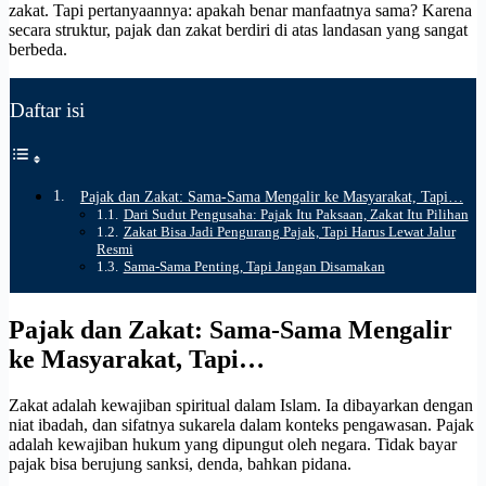
zakat.
Tapi pertanyaannya: apakah benar manfaatnya sama? Karena
secara struktur, pajak dan zakat berdiri di atas landasan yang sangat
berbeda.
Daftar isi
Pajak dan Zakat: Sama-Sama Mengalir ke Masyarakat, Tapi…
Dari Sudut Pengusaha: Pajak Itu Paksaan, Zakat Itu Pilihan
Zakat Bisa Jadi Pengurang Pajak, Tapi Harus Lewat Jalur
Resmi
Sama-Sama Penting, Tapi Jangan Disamakan
Pajak dan Zakat: Sama-Sama Mengalir
ke Masyarakat, Tapi…
Zakat adalah kewajiban spiritual dalam Islam. Ia dibayarkan dengan
niat ibadah, dan sifatnya sukarela dalam konteks pengawasan. Pajak
adalah kewajiban hukum yang dipungut oleh negara. Tidak bayar
pajak bisa berujung sanksi, denda, bahkan pidana.