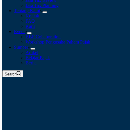
Jasa Tax Review
Jasa Tax Planning
Tentang Kami
Kontak
FAQ
Karir
Event
BBF Collaboration
Workshop Pengusaha Paham Pajak
Sumber
Artikel
Belajar Pajak
Berita
Search