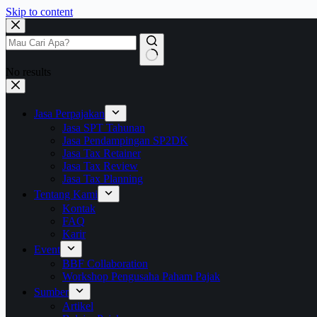
Skip to content
No results
Jasa Perpajakan
Jasa SPT Tahunan
Jasa Pendampingan SP2DK
Jasa Tax Retainer
Jasa Tax Review
Jasa Tax Planning
Tentang Kami
Kontak
FAQ
Karir
Event
BBF Collaboration
Workshop Pengusaha Paham Pajak
Sumber
Artikel