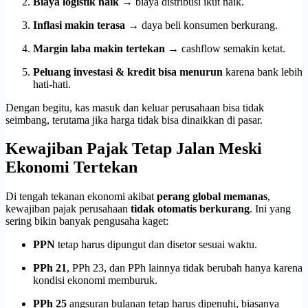
Biaya logistik naik
→ biaya distribusi ikut naik.
Inflasi makin terasa
→ daya beli konsumen berkurang.
Margin laba makin tertekan
→ cashflow semakin ketat.
Peluang investasi & kredit bisa menurun
karena bank lebih
hati-hati.
Dengan begitu, kas masuk dan keluar perusahaan bisa tidak
seimbang, terutama jika harga tidak bisa dinaikkan di pasar.
Kewajiban Pajak Tetap Jalan Meski
Ekonomi Tertekan
Di tengah tekanan ekonomi akibat
perang global memanas
,
kewajiban pajak perusahaan
tidak otomatis berkurang
. Ini yang
sering bikin banyak pengusaha kaget:
PPN
tetap harus dipungut dan disetor sesuai waktu.
PPh 21
, PPh 23, dan PPh lainnya tidak berubah hanya karena
kondisi ekonomi memburuk.
PPh 25
angsuran bulanan tetap harus dipenuhi, biasanya