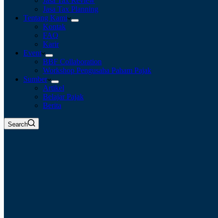
Jasa Tax Review
Jasa Tax Planning
Tentang Kami
Kontak
FAQ
Karir
Event
BBF Collaboration
Workshop Pengusaha Paham Pajak
Sumber
Artikel
Belajar Pajak
Berita
Search