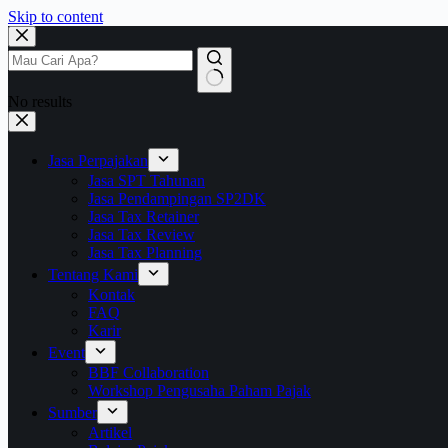
Skip to content
No results
Jasa Perpajakan
Jasa SPT Tahunan
Jasa Pendampingan SP2DK
Jasa Tax Retainer
Jasa Tax Review
Jasa Tax Planning
Tentang Kami
Kontak
FAQ
Karir
Event
BBF Collaboration
Workshop Pengusaha Paham Pajak
Sumber
Artikel