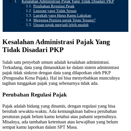
Kesalahan Administrasi Pajak Yang Tidak Disadari PKP
Perubahan Regulasi Pajak
Laporan yang Tidak Sesuai
Langkah yang Harus Kamu Lakukan
Mengapa Penting untuk Tetap Tenang?
Urusan pajak menjadi lebih mudah
Kesalahan Administrasi Pajak Yang
Tidak Disadari PKP
Salah satu penyebab umum adalah kesalahan administrasi.
Terkadang, data yang dimasukkan ke dalam sistem administrasi
pajak tidak sinkron dengan data yang dilaporkan oleh PKP
(Pengusaha Kena Pajak). Hal ini bisa menyebabkan munculnya
tagihan tunggakan pajak yang sebenarnya tidak ada.
Perubahan Regulasi Pajak
Pajak adalah bidang yang dinamis, dengan regulasi yang bisa
berubah sewaktu-waktu. Ada kemungkinan bahwa perubahan
peraturan pajak belum kamu ketahui atau pahami sepenuhnya.
Misalnya, ada tambahan ketentuan atau kewajiban yang belum
sempat kamu laporkan dalam SPT Masa.