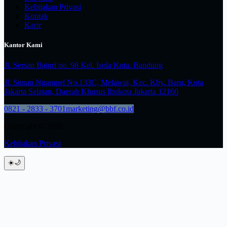
Kebijakan Privasi
Kontak
Karir
Kantor Kami
Jl. Sersan Bajuri no. 98 Kel. Isola Kota. Bandung
Jl. Sunan Ngampel No.133C, Melawai, Kec. Kby. Baru, Kota
Jakarta Selatan, Daerah Khusus Ibukota Jakarta 12160
0821 - 2833 - 3701
marketing@bbf.co.id
Copyright © 2026
Kebijakan Privasi
☀️
🌙