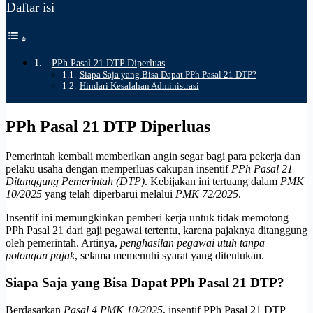
Daftar isi
PPh Pasal 21 DTP Diperluas
Siapa Saja yang Bisa Dapat PPh Pasal 21 DTP?
Hindari Kesalahan Administrasi
PPh Pasal 21 DTP Diperluas
Pemerintah kembali memberikan angin segar bagi para pekerja dan
pelaku usaha dengan memperluas cakupan insentif
PPh Pasal 21
Ditanggung Pemerintah (DTP)
. Kebijakan ini tertuang dalam
PMK
10/2025
yang telah diperbarui melalui
PMK 72/2025
.
Insentif ini memungkinkan pemberi kerja untuk tidak memotong
PPh Pasal 21 dari gaji pegawai tertentu, karena pajaknya ditanggung
oleh pemerintah. Artinya,
penghasilan pegawai utuh tanpa
potongan pajak
, selama memenuhi syarat yang ditentukan.
Siapa Saja yang Bisa Dapat PPh Pasal 21 DTP?
Berdasarkan
Pasal 4 PMK 10/2025
, insentif PPh Pasal 21 DTP