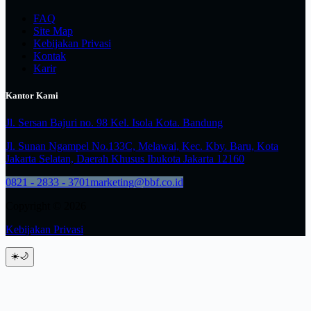
FAQ
Site Map
Kebijakan Privasi
Kontak
Karir
Kantor Kami
Jl. Sersan Bajuri no. 98 Kel. Isola Kota. Bandung
Jl. Sunan Ngampel No.133C, Melawai, Kec. Kby. Baru, Kota
Jakarta Selatan, Daerah Khusus Ibukota Jakarta 12160
0821 - 2833 - 3701
marketing@bbf.co.id
Copyright © 2026
Kebijakan Privasi
☀️
🌙