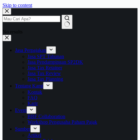
Skip to content
No results
Jasa Perpajakan
Jasa SPT Tahunan
Jasa Pendampingan SP2DK
Jasa Tax Retainer
Jasa Tax Review
Jasa Tax Planning
Tentang Kami
Kontak
FAQ
Karir
Event
BBF Collaboration
Workshop Pengusaha Paham Pajak
Sumber
Artikel