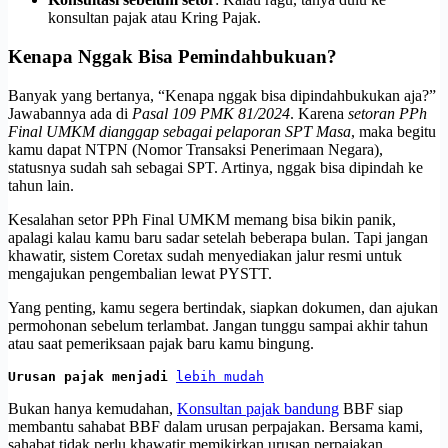
konsultan pajak atau Kring Pajak.
Kenapa Nggak Bisa Pemindahbukuan?
Banyak yang bertanya, “Kenapa nggak bisa dipindahbukukan aja?”
Jawabannya ada di
Pasal 109 PMK 81/2024
. Karena
setoran PPh
Final UMKM dianggap sebagai pelaporan SPT Masa
, maka begitu
kamu dapat NTPN (Nomor Transaksi Penerimaan Negara),
statusnya sudah sah sebagai SPT. Artinya, nggak bisa dipindah ke
tahun lain.
Kesalahan setor PPh Final UMKM memang bisa bikin panik,
apalagi kalau kamu baru sadar setelah beberapa bulan. Tapi jangan
khawatir, sistem Coretax sudah menyediakan jalur resmi untuk
mengajukan pengembalian lewat PYSTT.
Yang penting, kamu segera bertindak, siapkan dokumen, dan ajukan
permohonan sebelum terlambat. Jangan tunggu sampai akhir tahun
atau saat pemeriksaan pajak baru kamu bingung.
Urusan pajak menjadi 
lebih mudah
Bukan hanya kemudahan,
Konsultan pajak bandung
BBF siap
membantu sahabat BBF dalam urusan perpajakan. Bersama kami,
sahabat tidak perlu khawatir memikirkan urusan perpajakan.