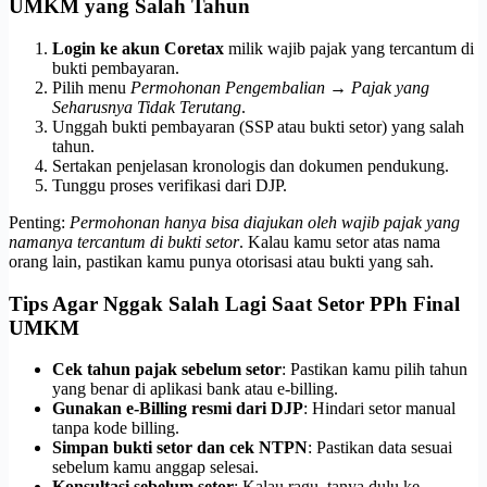
UMKM yang Salah Tahun
Login ke akun Coretax
milik wajib pajak yang tercantum di
bukti pembayaran.
Pilih menu
Permohonan Pengembalian
→
Pajak yang
Seharusnya Tidak Terutang
.
Unggah bukti pembayaran (SSP atau bukti setor) yang salah
tahun.
Sertakan penjelasan kronologis dan dokumen pendukung.
Tunggu proses verifikasi dari DJP.
Penting:
Permohonan hanya bisa diajukan oleh wajib pajak yang
namanya tercantum di bukti setor
. Kalau kamu setor atas nama
orang lain, pastikan kamu punya otorisasi atau bukti yang sah.
Tips Agar Nggak Salah Lagi Saat Setor PPh Final
UMKM
Cek tahun pajak sebelum setor
: Pastikan kamu pilih tahun
yang benar di aplikasi bank atau e-billing.
Gunakan e-Billing resmi dari DJP
: Hindari setor manual
tanpa kode billing.
Simpan bukti setor dan cek NTPN
: Pastikan data sesuai
sebelum kamu anggap selesai.
Konsultasi sebelum setor
: Kalau ragu, tanya dulu ke