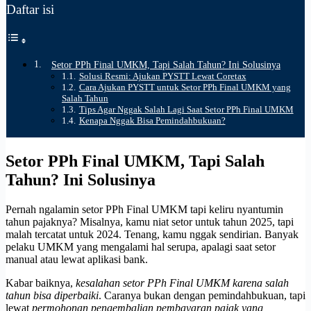
Daftar isi
Setor PPh Final UMKM, Tapi Salah Tahun? Ini Solusinya
Solusi Resmi: Ajukan PYSTT Lewat Coretax
Cara Ajukan PYSTT untuk Setor PPh Final UMKM yang
Salah Tahun
Tips Agar Nggak Salah Lagi Saat Setor PPh Final UMKM
Kenapa Nggak Bisa Pemindahbukuan?
Setor PPh Final UMKM, Tapi Salah
Tahun? Ini Solusinya
Pernah ngalamin setor PPh Final UMKM tapi keliru nyantumin
tahun pajaknya? Misalnya, kamu niat setor untuk tahun 2025, tapi
malah tercatat untuk 2024. Tenang, kamu nggak sendirian. Banyak
pelaku UMKM yang mengalami hal serupa, apalagi saat setor
manual atau lewat aplikasi bank.
Kabar baiknya,
kesalahan setor PPh Final UMKM karena salah
tahun bisa diperbaiki
. Caranya bukan dengan pemindahbukuan, tapi
lewat
permohonan pengembalian pembayaran pajak yang