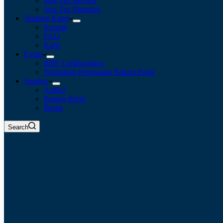
Jasa Tax Review
Jasa Tax Planning
Tentang Kami
Kontak
FAQ
Karir
Event
BBF Collaboration
Workshop Pengusaha Paham Pajak
Sumber
Artikel
Belajar Pajak
Berita
Search