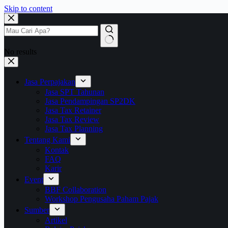
Skip to content
No results
Jasa Perpajakan
Jasa SPT Tahunan
Jasa Pendampingan SP2DK
Jasa Tax Retainer
Jasa Tax Review
Jasa Tax Planning
Tentang Kami
Kontak
FAQ
Karir
Event
BBF Collaboration
Workshop Pengusaha Paham Pajak
Sumber
Artikel