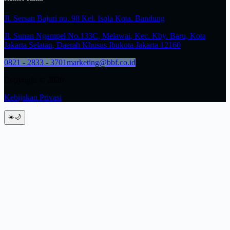
Jl. Sersan Bajuri no. 98 Kel. Isola Kota. Bandung
Jl. Sunan Ngampel No.133C, Melawai, Kec. Kby. Baru, Kota
Jakarta Selatan, Daerah Khusus Ibukota Jakarta 12160
0821 - 2833 - 3701
marketing@bbf.co.id
Copyright © 2026
Kebijakan Privasi
☀️
🌙