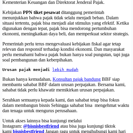
Kementerian Keuangan dan Direktorat Jenderal Pajak.
Kebijakan
PPN tiket pesawat
ditanggung pemerintah
menunjukkan bahwa pajak tidak selalu menjadi beban. Dalam
situasi tertentu, pajak bisa menjadi alat stimulus yang efektif. Ketika
digunakan dengan tepat, pajak bisa mendorong pertumbuhan
ekonomi, meningkatkan daya beli, dan memperkuat sektor strategis.
Pemerintah perlu terus mengevaluasi kebijakan fiskal agar tetap
relevan dan responsif terhadap kondisi ekonomi. Dan masyarakat
perlu memahami bahwa pajak bukan hanya soal pungutan, tapi juga
soal pembangunan dan keberpihakan.
Urusan pajak menjadi 
lebih mudah
Bukan hanya kemudahan,
Konsultan pajak bandung
BBF siap
membantu sahabat BBF dalam urusan perpajakan. Bersama kami,
sahabat tidak perlu khawatir memikirkan urusan perpajakan.
Serahkan semuanya kepada kami, dan sahabat tetap bisa fokus
dalam membangun bisnis Sehingga sahabat bisa mengehmat waktu
dan tenaga untuk mengurus perusahaan.
Untuk akses lainnya bisa kunjungi melalui
Instagram:
@bisnisbestfriend
atau bisa juga kunjungi tiktok
kami
bisnisbestfriend
Jangan ragu untuk menghubungi kami hari