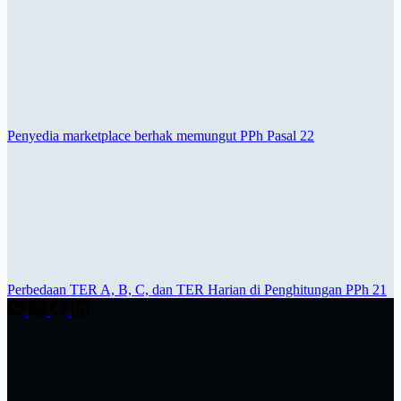
Penyedia marketplace berhak memungut PPh Pasal 22
Perbedaan TER A, B, C, dan TER Harian di Penghitungan PPh 21