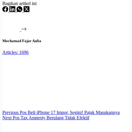
Bagikan artikel ini
Mochamad Fajar Aulia
Articles: 1696
Previous
Pos
Beli iPhone 17 Impor, Segini! Pajak Masukannya
Next
Pos
Tax Amnesty Berulang Tidak Efektif