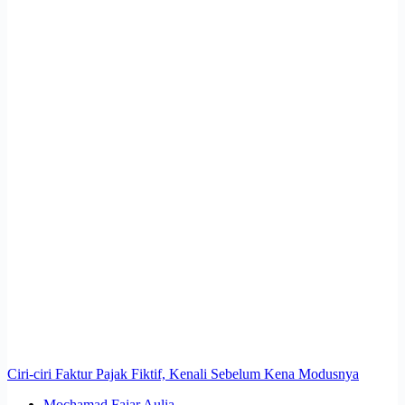
Ciri-ciri Faktur Pajak Fiktif, Kenali Sebelum Kena Modusnya
Mochamad Fajar Aulia