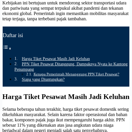
Kebijakan ini bertujuan untuk mendorong sektor transportasi udara
dan pariwisata yang sempat terpukul akibat pandemi dan tekanan
ekonomi global. Pemerintah ingin memastikan mobilitas masyarakat
tetap terjaga, tanpa terbebani pajak tambahan.
Daftar isi
Harga Tiket Pesawat Masih Jadi Keluhan
PPN Tiket Pesawat Ditanggung, Dampaknya Nyata ke Kantong
Penumpang
Kenapa Pemerintah Menanggung PPN Tiket Pesawat?
Siapa yang Diuntungkan?
Harga Tiket Pesawat Masih Jadi Keluhan
Selama beberapa tahun terakhir, harga tiket pesawat domestik sering
dikeluhkan masyarakat. Selain karena faktor operasional dan bahan
bakar, komponen pajak juga ikut mempengaruhi harga akhir. PPN
sebesar 11% yang dikenakan atas jasa angkutan udara niaga
berjadwal dalam negeri menjadi salah satu penyebabnya.