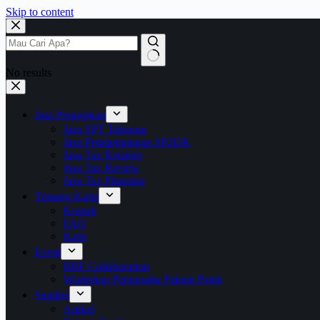
Skip to content
No results
Jasa Perpajakan
Jasa SPT Tahunan
Jasa Pendampingan SP2DK
Jasa Tax Retainer
Jasa Tax Review
Jasa Tax Planning
Tentang Kami
Kontak
FAQ
Karir
Event
BBF Collaboration
Workshop Pengusaha Paham Pajak
Sumber
Artikel