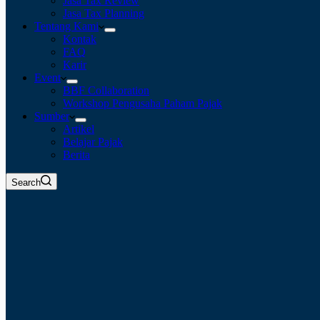
Jasa Tax Review
Jasa Tax Planning
Tentang Kami
Kontak
FAQ
Karir
Event
BBF Collaboration
Workshop Pengusaha Paham Pajak
Sumber
Artikel
Belajar Pajak
Berita
Search