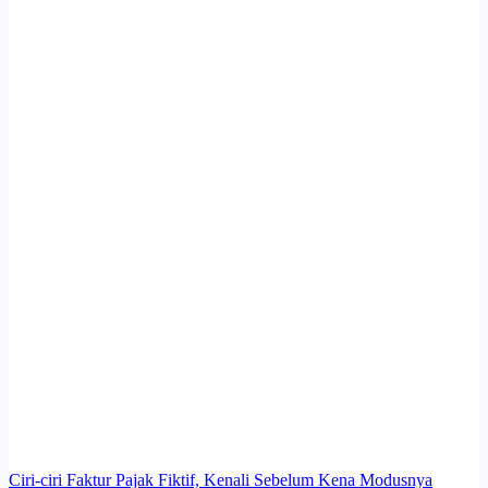
Ciri-ciri Faktur Pajak Fiktif, Kenali Sebelum Kena Modusnya