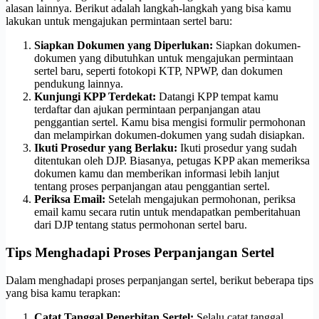
alasan lainnya. Berikut adalah langkah-langkah yang bisa kamu
lakukan untuk mengajukan permintaan sertel baru:
Siapkan Dokumen yang Diperlukan:
Siapkan dokumen-
dokumen yang dibutuhkan untuk mengajukan permintaan
sertel baru, seperti fotokopi KTP, NPWP, dan dokumen
pendukung lainnya.
Kunjungi KPP Terdekat:
Datangi KPP tempat kamu
terdaftar dan ajukan permintaan perpanjangan atau
penggantian sertel. Kamu bisa mengisi formulir permohonan
dan melampirkan dokumen-dokumen yang sudah disiapkan.
Ikuti Prosedur yang Berlaku:
Ikuti prosedur yang sudah
ditentukan oleh DJP. Biasanya, petugas KPP akan memeriksa
dokumen kamu dan memberikan informasi lebih lanjut
tentang proses perpanjangan atau penggantian sertel.
Periksa Email:
Setelah mengajukan permohonan, periksa
email kamu secara rutin untuk mendapatkan pemberitahuan
dari DJP tentang status permohonan sertel baru.
Tips Menghadapi Proses Perpanjangan Sertel
Dalam menghadapi proses perpanjangan sertel, berikut beberapa tips
yang bisa kamu terapkan:
Catat Tanggal Penerbitan Sertel:
Selalu catat tanggal