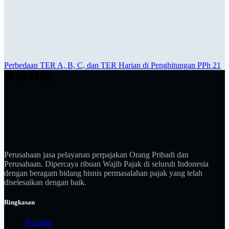
Perbedaan TER A, B, C, dan TER Harian di Penghitungan PPh 21
Perusahaan jasa pelayanan perpajakan Orang Pribadi dan
Perusahaan. Dipercaya ribuan Wajib Pajak di seluruh Indonesia
dengan beragam bidang bisnis permasalahan pajak yang telah
diselesaikan dengan baik.
Ringkasan
Beranda