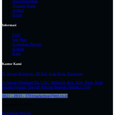
Jasa Perpajakan
Tentang Kami
Artikel
Event
Informasi
FAQ
Site Map
Kebijakan Privasi
Kontak
Karir
Kantor Kami
Jl. Sersan Bajuri no. 98 Kel. Isola Kota. Bandung
Jl. Sunan Ngampel No.133C, Melawai, Kec. Kby. Baru, Kota
Jakarta Selatan, Daerah Khusus Ibukota Jakarta 12160
0821 - 2833 - 3701
marketing@bbf.co.id
Copyright © 2026
Kebijakan Privasi